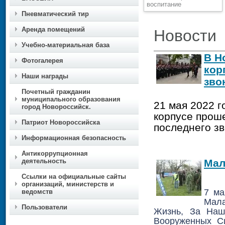
воспитание
Пневматический тир
Аренда помещений
Новости
Учебно-материальная база
В Н
Фотогалерея
кор
Наши награды
зво
Почетный гражданин
муниципального образования
21 мая 2022 г
город Новороссийск.
корпусе прош
Патриот Новороссийска
последнего зв
Информационная безопасность
Антикоррупционная
деятельность
Мал
Ссылки на официальные сайты
организаций, министерств и
7 ма
ведомств
Мала
Пользователи
Жизнь, За Наш
Вооруженных С