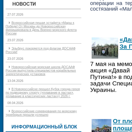
операции на те
состязаний «Ма
27.07.2026
Всероссийская пешая эстафета «Марш к
Победе! От Москвы до Новороссийска»
финишировала в День Военно-морского флота
России
«Да
23.07.2026
За 
Эльбрус покоряется под флагом ДОСААФ
России!
23.07.2026
7 мая на мем
Новороссийская морская школа ДОСААФ
акция «Давай 
России выпустила специалистов корабельных
энергетических установок
Путина!» в п
13.04.2026
задачи Специ
Украины.
В Новороссийске прошел Кубок города-героя
по подводному спорту («плавание в ластах»,
«плавание в классических ластах») 2026 г.
08.04.2026
Всероссийские соревнования по морскому
троеборью прошли успешно
От пл
ИНФОРМАЦИОННЫЙ БЛОК
площа