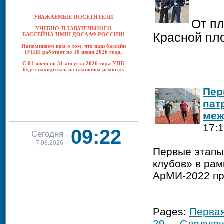
УВАЖАЕМЫЕ ПОСЕТИТЕЛИ
От п
УЧЕБНО-ПЛАВАТЕЛЬНОГО
Красной пл
БАССЕЙНА НМШ ДОСААФ РОССИИ!
Напоминаем вам о том, что наш бассейн
(УПБ) работает по 30 июня 2026 года.
С 01 июля по 31 августа 2026 года УПБ
будет находиться на плановом ремонте.
Пер
пат
меж
17:
09:22
Cегодня
7.08.2026
Первые этапы
клубов» в ра
АрМИ-2022 пр
Pages:
Перва
29
...
Следую